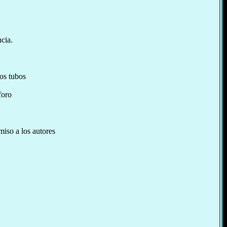
cia.
los tubos
foro
rmiso a los autores